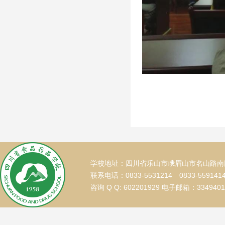
学校地址：四川省乐山市峨眉山市名山路南段
联系电话：0833-5531214 0833-559141
咨询 Q Q: 602201929 电子邮箱：334940