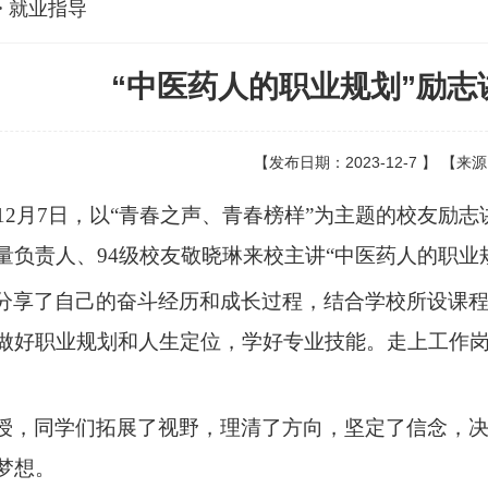
> 就业指导
“中医药人的职业规划”励志
【发布日期：2023-12-7 】 【来
12
月
7
日
，以
“青春
之声
、青春
榜样
”为
主题的校友励志
量负责人、
94
级
校友敬
晓
琳来校
主讲
“中医药
人的职业
分享
了自己的
奋斗经历和成长
过程
，结合
学校
所
设课
做好职业规划
和
人生定位
，
学
好
专业技能。
走上
工作
授
，
同学们拓展了
视野
，理清
了方向，
坚定
了
信念
，
梦想
。