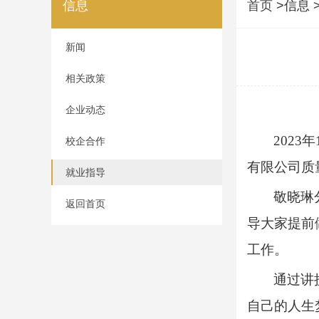
信息
首页
>信息 
新闻
相关政策
企业动态
2023
年
校企合作
有限公司质
就业指导
敬
晓琳
返回首页
导
大家
提前
工作
。
通过讲
自己
的
人生