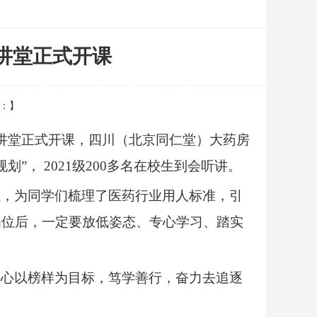
讲堂正式开课
源：】
讲堂
正式
开课，
四川
（北京同仁堂
）大药房
规划
”，
2021
级
200
多
名在校生
到会
听讲。
程，
为
同学们梳理了医药
行业
用人标准，
引
岗位后，一定要放低姿态
、
专心学习
、
踏实
决心以
榜样
为
目标，
笃学善行
，
奋力
去追逐