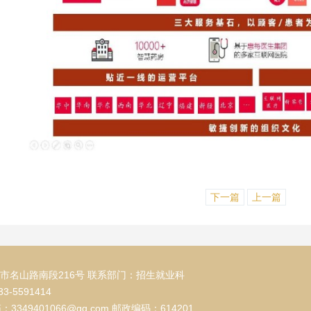
下一篇
上一篇
市名山路南段216号 联系部门：招生就业科
3-5591414
箱：3349401066@qq.com 邮政编码：614201