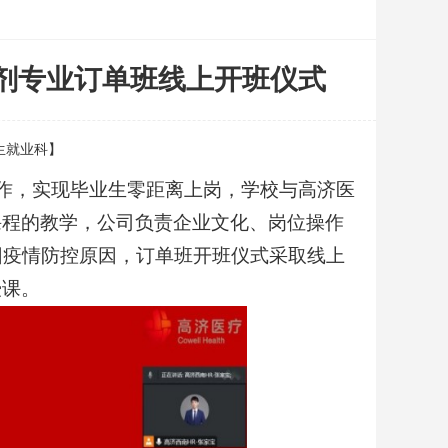
剂专业订单班线上开班仪式
招生就业科】
作，实现
毕业生
零距离上岗
，
学校
与
高济医
课程的教学，
公司
负责企业文化、
岗位操作
因疫情防控原因，订单班开班仪式采取线上
授课。