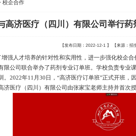
> 校企合作
与高济医疗（四川）有限公司举行药
【发布日期：2022-12-1 】 【来源：
增强
人才培养的针对
性
和实用性，
进一步
强化校企合
有限公司联合举办了
药剂
专业订单
班
。学校负责专业
训
。
2022年11月30日，“高济医疗
订单班
”
正式
开班
，
高济医疗（四川）有限公司由张家宝
老师主持并
首次