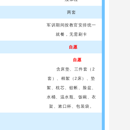
两套
军训期间按教官安排统一
就餐，无需刷卡
自愿
自愿
含
床垫、
三件套（2
套）、棉絮（2床）、
垫
絮、
枕芯、蚊帐、脸盆、
水桶、温水瓶、饭碗、衣
架、漱口杯、包装袋。