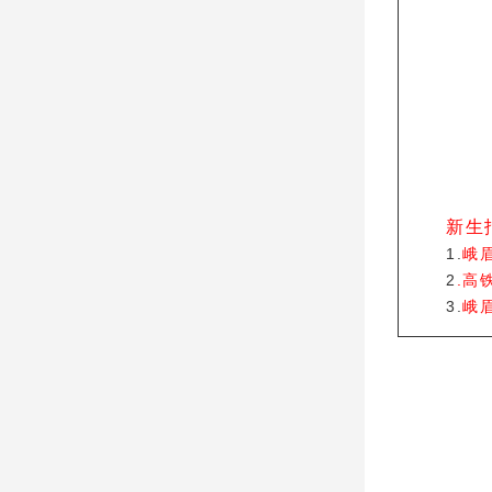
新生
1.
峨
2
.高
3.
峨