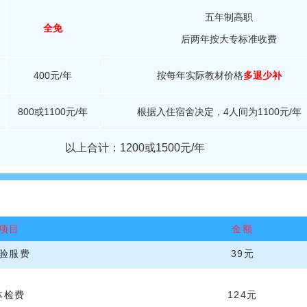
五年制高职
全免
后两年按大专标准收费
400元/年
按每年实际教材价格
多退少补
800或1100元/年
根据入住宿舍决定，4人间为1100元
/年
以上合计：1200或1500元/年
以下费用为新生第一年缴纳，
项目
金额
验服费
39元
体检费
124元