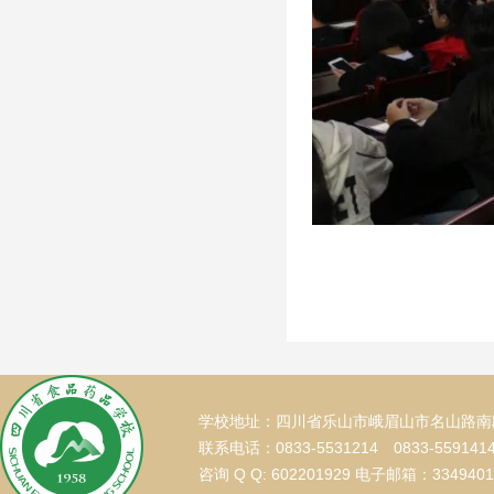
学校地址：四川省乐山市峨眉山市名山路南段
联系电话：0833-5531214 0833-559141
咨询 Q Q: 602201929 电子邮箱：334940