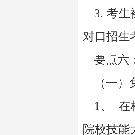
3. 
对口招生
要点六
（一）
1、 
院校技能