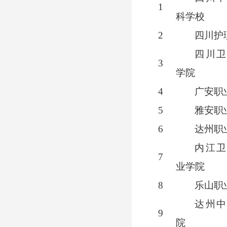
1
科学校
2
四川护
四川卫
3
学院
4
广安职
5
雅安职
6
达州职
内江卫
7
业学院
8
乐山职
达州中
9
院