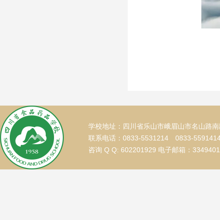
学校地址：四川省乐山市峨眉山市名山路南段
联系电话：0833-5531214 0833-559141
咨询 Q Q: 602201929 电子邮箱：334940