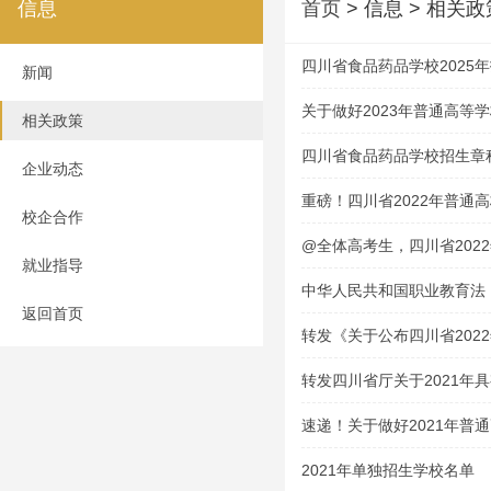
信息
首页
> 信息 > 相关政
四川省食品药品学校2025
新闻
关于做好2023年普通高等
相关政策
的通知
四川省食品药品学校招生章
企业动态
重磅！四川省2022年普通
校企合作
@全体高考生，四川省202
就业指导
中华人民共和国职业教育法
返回首页
转发《关于公布四川省202
技能考试大纲的通知》
转发四川省厅关于2021年
资格学校及专业的通告
速递！关于做好2021年普
通知
2021年单独招生学校名单