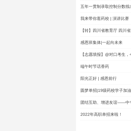
五年一贯制录取控制分数线
我来带你逛药校 | 演讲比赛
【转】四川省教育厅 四川省
于公布四川省 2022 年具
感恩班集体|一起向未来
格学校及专业的通告
【志愿填报】@对口考生，
岸？你关心的志愿填报问题
端午时节话香药
阳光正好 | 感恩前行
圆梦单招|19级药校学子加
团结互助、增进友谊——中专
2022年高职单招来啦！