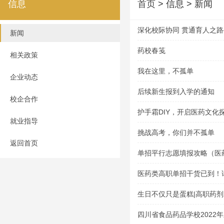
信息
首页
> 信息 > 新闻
深化校际协同 贯通育人之
新闻
与资阳口腔职业学院举行五
药校春笺
相关政策
仪式
我在这里，不孤单
企业动态
后续新生报到入学的通知
校企合作
护手霜DIY，开启医药文化
就业指导
挑战高考，你们并不孤单
返回首页
单招平行志愿填报攻略（医
医药类高职单招干货已到！
生日不仅只是蛋糕|高职药剂
会
四川省食品药品学校2022