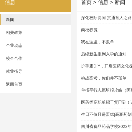
信息
首页
> 信息 > 新闻
深化校际协同 贯通育人之
新闻
与资阳口腔职业学院举行五
药校春笺
相关政策
仪式
我在这里，不孤单
企业动态
后续新生报到入学的通知
校企合作
护手霜DIY，开启医药文化
就业指导
挑战高考，你们并不孤单
返回首页
单招平行志愿填报攻略（医
医药类高职单招干货已到！
生日不仅只是蛋糕|高职药剂
会
四川省食品药品学校2022