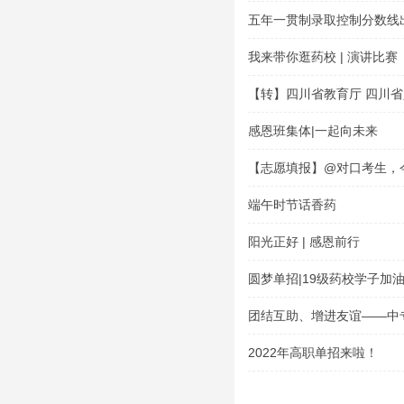
五年一贯制录取控制分数线
我来带你逛药校 | 演讲比赛
【转】四川省教育厅 四川省
于公布四川省 2022 年具
感恩班集体|一起向未来
格学校及专业的通告
【志愿填报】@对口考生，
岸？你关心的志愿填报问题
端午时节话香药
阳光正好 | 感恩前行
圆梦单招|19级药校学子加
团结互助、增进友谊——中专
2022年高职单招来啦！