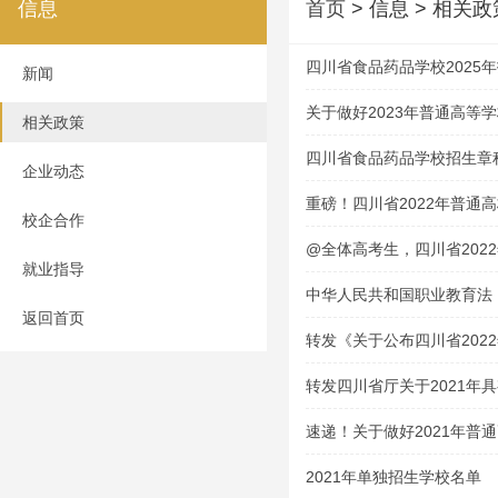
信息
首页
> 信息 > 相关政
四川省食品药品学校2025
新闻
关于做好2023年普通高等
相关政策
的通知
四川省食品药品学校招生章
企业动态
重磅！四川省2022年普通
校企合作
@全体高考生，四川省202
就业指导
中华人民共和国职业教育法
返回首页
转发《关于公布四川省202
技能考试大纲的通知》
转发四川省厅关于2021年
资格学校及专业的通告
速递！关于做好2021年普
通知
2021年单独招生学校名单