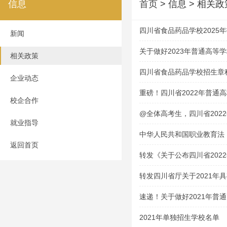
信息
首页
> 信息 > 相关政
四川省食品药品学校2025
新闻
关于做好2023年普通高等
相关政策
的通知
四川省食品药品学校招生章
企业动态
重磅！四川省2022年普通
校企合作
@全体高考生，四川省202
就业指导
中华人民共和国职业教育法
返回首页
转发《关于公布四川省202
技能考试大纲的通知》
转发四川省厅关于2021年
资格学校及专业的通告
速递！关于做好2021年普
通知
2021年单独招生学校名单