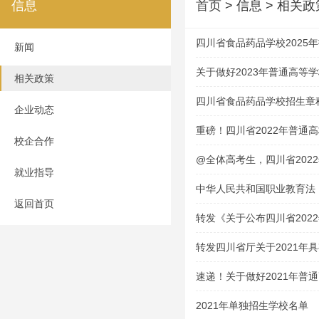
信息
首页
> 信息 > 相关政
四川省食品药品学校2025
新闻
关于做好2023年普通高等
相关政策
的通知
四川省食品药品学校招生章
企业动态
重磅！四川省2022年普通
校企合作
@全体高考生，四川省202
就业指导
中华人民共和国职业教育法
返回首页
转发《关于公布四川省202
技能考试大纲的通知》
转发四川省厅关于2021年
资格学校及专业的通告
速递！关于做好2021年普
通知
2021年单独招生学校名单