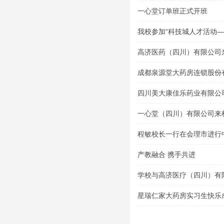
一心堂订单班正式开班
我校参加“科技城人才活动
会”
高济医药（四川）有限公司
成都泉源堂大药房连锁股份
导讲座
四川美大康佳乐药业有限公
一心堂（四川）有限公司来
程敏校长一行在会理市进行
产教融合 携手共进
学校与高济医疗（四川）有
式
星瑞仁家大药房实习生快乐