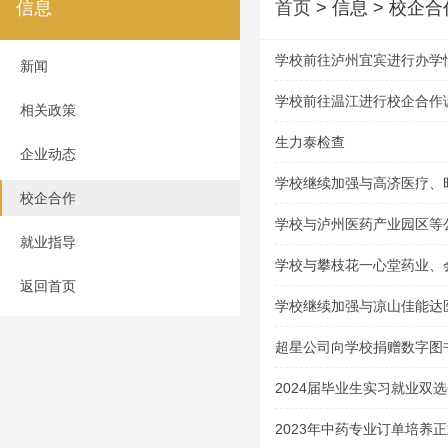
信息
首页
> 信息 > 校企合
学校前往泸州宜宾进行办学
新闻
学校前往温江进行校企合作
相关政策
生力泰检查
企业动态
学校继续加强与高济医疗、
校企合作
业的合作
学校与泸州医药产业园区等
就业指导
学校与攀枝花一心堂药业、
返回首页
合作交流
学校继续加强与凉山佳能达
超星公司向学校捐赠数字图
2024届毕业生实习就业双
2023年中药专业订单培养