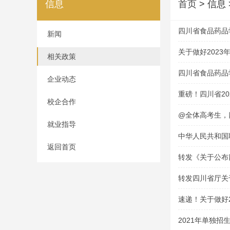
信息
首页
> 信息
四川省食品药品
新闻
关于做好202
相关政策
的通知
四川省食品药品
企业动态
重磅！四川省2
校企合作
@全体高考生，
就业指导
中华人民共和国
返回首页
转发《关于公布
技能考试大纲的
转发四川省厅关
资格学校及专业
速递！关于做好
通知
2021年单独招