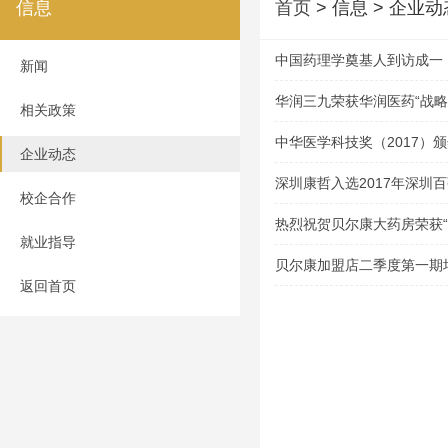
信息
首页
> 信息 > 企业动
中国药理学奠基人到访成一
新闻
华润三九荣获华润医药“战略
相关政策
中华医学科技奖（2017）
企业动态
深圳康哲入选2017年深圳
校企合作
热烈祝贺贝尔康大药房荣获
就业指导
业”称号
贝尔康加盟店二季度第一期
返回首页