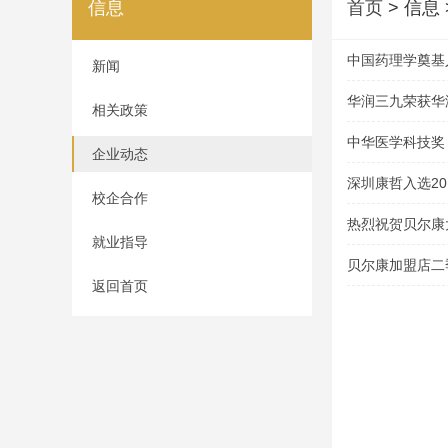
信息
首页
> 信息
中国药理学奠基
新闻
华润三九荣获华润
相关政策
中华医学科技奖
企业动态
深圳康哲入选20
校企合作
热烈祝贺贝尔康
就业指导
业”称号
贝尔康加盟店二
返回首页