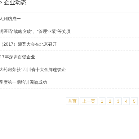
 > 企业动态
人到访成一
医药“战略突破”、“管理业绩”等奖项
（2017）颁奖大会在北京召开
17年深圳百强企业
大药房荣获“四川省十大金牌连锁企
季度第一期培训圆满成功
首页
上一页
1
2
3
4
5