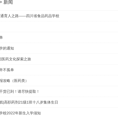
 > 新闻
贯通育人之路——四川省食品药品学校
学院举行五年贯通培养联合办学签约
单
学的通知
开启医药文化探索之旅
并不孤单
报攻略（医药类）
干货已到！请尽快提取！
糕|高职药剂21级1班十八岁集体生日
学校2022年新生入学须知