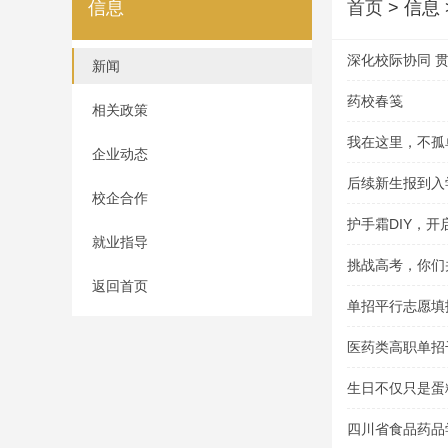
信息
首页
> 信息
深化校际协同 
新闻
与资阳口腔职业
药校春笺
相关政策
仪式
我在这里，不孤
企业动态
后续新生报到入
校企合作
护手霜DIY，
就业指导
挑战高考，你们
返回首页
单招平行志愿填
医药类高职单招
生日不仅只是蛋
会
四川省食品药品