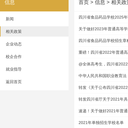
信息
首页
> 信息 > 相关政
四川省食品药品学校2025
新闻
关于做好2023年普通高等
相关政策
的通知
四川省食品药品学校招生章
企业动态
重磅！四川省2022年普通
校企合作
@全体高考生，四川省202
就业指导
中华人民共和国职业教育法
返回首页
转发《关于公布四川省202
技能考试大纲的通知》
转发四川省厅关于2021年
资格学校及专业的通告
速递！关于做好2021年普
通知
2021年单独招生学校名单