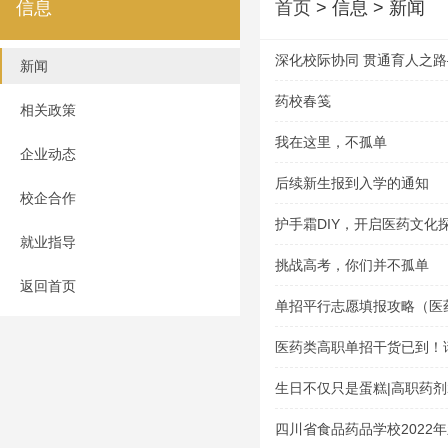
信息
首页
> 信息 > 新闻
深化校际协同 贯通育人之
新闻
与资阳口腔职业学院举行五
药校春笺
相关政策
仪式
我在这里，不孤单
企业动态
后续新生报到入学的通知
校企合作
护手霜DIY，开启医药文化
就业指导
挑战高考，你们并不孤单
返回首页
单招平行志愿填报攻略（医
医药类高职单招干货已到！
生日不仅只是蛋糕|高职药剂
会
四川省食品药品学校2022