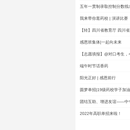
五年一贯制录取控制分数线
我来带你逛药校 | 演讲比赛
【转】四川省教育厅 四川省
于公布四川省 2022 年具
感恩班集体|一起向未来
格学校及专业的通告
【志愿填报】@对口考生，
岸？你关心的志愿填报问题
端午时节话香药
阳光正好 | 感恩前行
圆梦单招|19级药校学子加
团结互助、增进友谊——中专
2022年高职单招来啦！