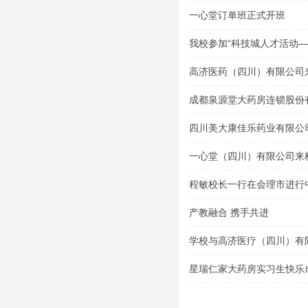
一心堂订单班正式开班
我校参加“科技城人才活动
会”
高济医药（四川）有限公司
成都泉源堂大药房连锁股份
导讲座
四川美大康佳乐药业有限公
一心堂（四川）有限公司来
程敏校长一行在会理市进行
产教融合 携手共进
学校与高济医疗（四川）有
式
星瑞仁家大药房实习生快乐