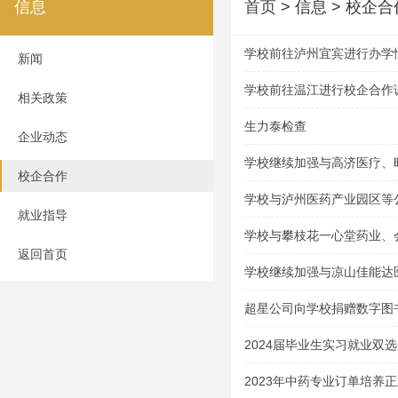
信息
首页
> 信息 > 校企合
学校前往泸州宜宾进行办学
新闻
学校前往温江进行校企合作
相关政策
生力泰检查
企业动态
学校继续加强与高济医疗、
校企合作
业的合作
学校与泸州医药产业园区等
就业指导
学校与攀枝花一心堂药业、
返回首页
合作交流
学校继续加强与凉山佳能达
超星公司向学校捐赠数字图
2024届毕业生实习就业双
2023年中药专业订单培养